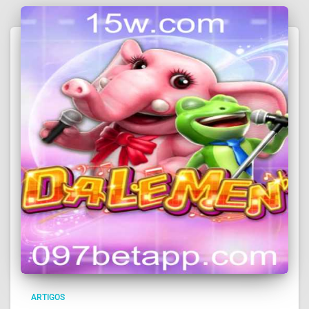
ARTIGOS