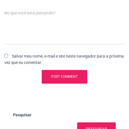
No que você está pensando?
Salvar meu nome, e-mail e site neste navegador para a próxima
vez que eu comentar.
Pesquisar