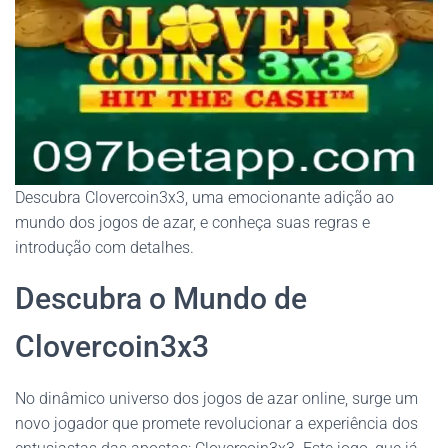
Descubra Clovercoin3x3, uma emocionante adição ao
mundo dos jogos de azar, e conheça suas regras e
introdução com detalhes.
Descubra o Mundo de
Clovercoin3x3
No dinâmico universo dos jogos de azar online, surge um
novo jogador que promete revolucionar a experiência dos