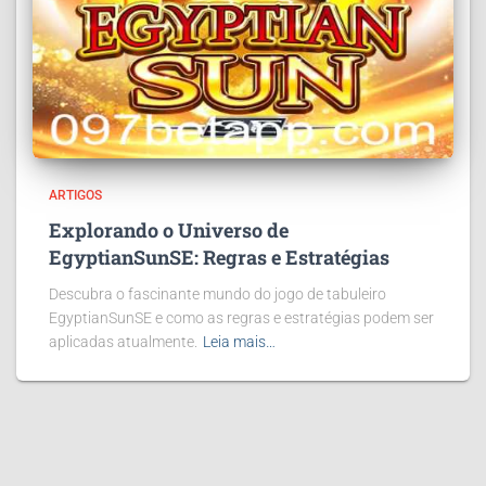
ARTIGOS
Explorando o Universo de
EgyptianSunSE: Regras e Estratégias
Descubra o fascinante mundo do jogo de tabuleiro
EgyptianSunSE e como as regras e estratégias podem ser
aplicadas atualmente.
Leia mais…