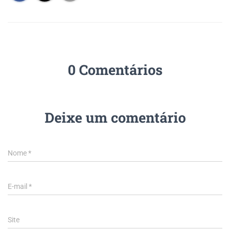
0 Comentários
Deixe um comentário
Nome
*
E-mail
*
Site