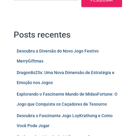
PESQUISAR
Posts recentes
Descubra a Diversão do Novo Jogo Festivo
MerryGiftmas
Dragon8s25x: Uma Nova Dimensão de Estratégia e
Emoção nos Jogos
Explorando o Fascinante Mundo de MidasFortune: O
Jogo que Conquista os Caçadores de Tesouros
Descubra o Fascinante Jogo LoyKrathong e Como
Você Pode Jogar