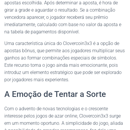
apostas escolhida. Após determinar a aposta, é hora de
girar a grade e aguardar o resultado. Se a combinação
vencedora aparecer, o jogador receberá seu prêmio
imediatamente, calculado com base no valor da aposta e
na tabela de pagamentos disponível.
Uma característica única do Clovercoin3x3 é a opção de
apostas bônus, que permite aos jogadores multiplicar seus
ganhos ao formar combinações especiais de símbolos.
Este recurso torna o jogo ainda mais emocionante, pois
introduz um elemento estratégico que pode ser explorado
por jogadores mais experientes.
A Emoção de Tentar a Sorte
Com o advento de novas tecnologias e o crescente
interesse pelos jogos de azar online, Clovercoin3x3 surge
em um momento oportuno. A simplicidade do jogo, aliada