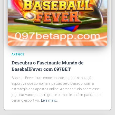
ARTIGOS
Descubra o Fascinante Mundo de
BaseballFever com 097BET
BaseballFever é um emocionante jogo de simulação
esportiva que combina a paixão pelo beisebol com a
estratégia das apostas online. Aprenda tudo sobre esse
jogo cativante, suas regras e como ele está impactando o
cenário esportivo.
Leia mais…