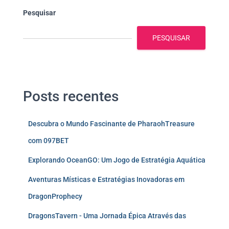
Pesquisar
PESQUISAR
Posts recentes
Descubra o Mundo Fascinante de PharaohTreasure
com 097BET
Explorando OceanGO: Um Jogo de Estratégia Aquática
Aventuras Místicas e Estratégias Inovadoras em
DragonProphecy
DragonsTavern - Uma Jornada Épica Através das