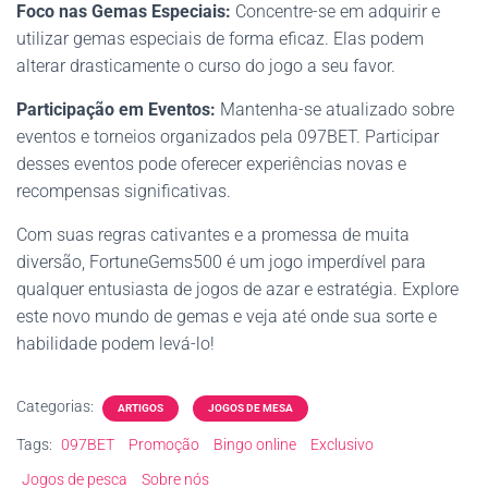
Foco nas Gemas Especiais:
Concentre-se em adquirir e
utilizar gemas especiais de forma eficaz. Elas podem
alterar drasticamente o curso do jogo a seu favor.
Participação em Eventos:
Mantenha-se atualizado sobre
eventos e torneios organizados pela 097BET. Participar
desses eventos pode oferecer experiências novas e
recompensas significativas.
Com suas regras cativantes e a promessa de muita
diversão, FortuneGems500 é um jogo imperdível para
qualquer entusiasta de jogos de azar e estratégia. Explore
este novo mundo de gemas e veja até onde sua sorte e
habilidade podem levá-lo!
Categorias:
ARTIGOS
JOGOS DE MESA
Tags:
097BET
Promoção
Bingo online
Exclusivo
Jogos de pesca
Sobre nós