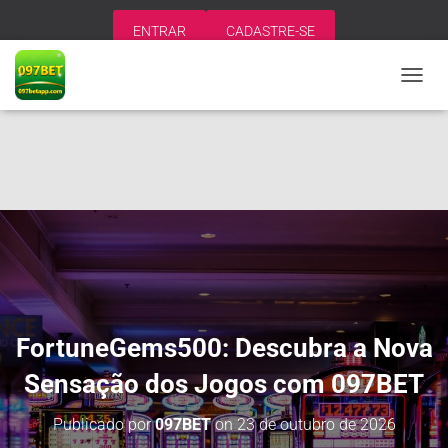
ENTRAR
CADASTRE-SE
A
L
T
E
R
N
A
R
N
A
V
E
G
A
FortuneGems500: Descubra a Nova
Ç
Ã
Sensação dos Jogos com 097BET
O
Publicado por
097BET
on
23 de outubro de 2026