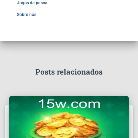
Jogos de pesca
Sobre nós
Posts relacionados