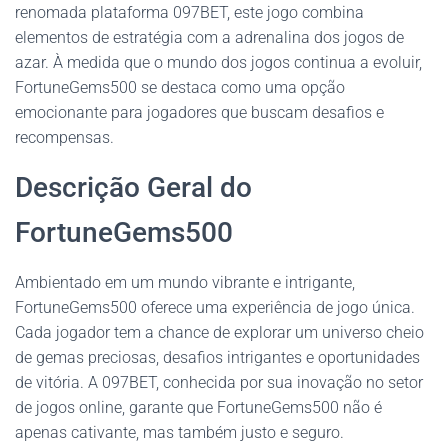
renomada plataforma 097BET, este jogo combina
elementos de estratégia com a adrenalina dos jogos de
azar. À medida que o mundo dos jogos continua a evoluir,
FortuneGems500 se destaca como uma opção
emocionante para jogadores que buscam desafios e
recompensas.
Descrição Geral do
FortuneGems500
Ambientado em um mundo vibrante e intrigante,
FortuneGems500 oferece uma experiência de jogo única.
Cada jogador tem a chance de explorar um universo cheio
de gemas preciosas, desafios intrigantes e oportunidades
de vitória. A 097BET, conhecida por sua inovação no setor
de jogos online, garante que FortuneGems500 não é
apenas cativante, mas também justo e seguro.