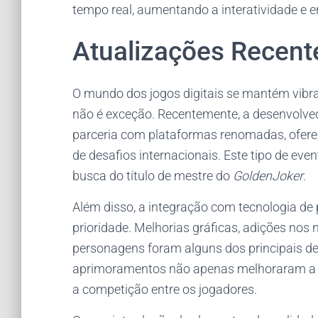
tempo real, aumentando a interatividade e 
Atualizações Recent
O mundo dos jogos digitais se mantém vibr
não é exceção. Recentemente, a desenvolve
parceria com plataformas renomadas, oferec
de desafios internacionais. Este tipo de ev
busca do título de mestre do
GoldenJoker
.
Além disso, a integração com tecnologia de
prioridade. Melhorias gráficas, adições nos n
personagens foram alguns dos principais de
aprimoramentos não apenas melhoraram a 
a competição entre os jogadores.