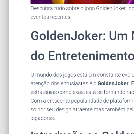
Descubra tudo sobre o jogo GoldenJoker, inc
eventos recentes.
GoldenJoker: Um
do Entretenimento 
O mundo dos jogos está em constante evolu
atenção dos entusiastas é o
GoldenJoker
. 
estratégias complexas, está se tornando rap
Com a crescente popularidade de plataforma
só por seu design atraente mas também pela
jogadores.