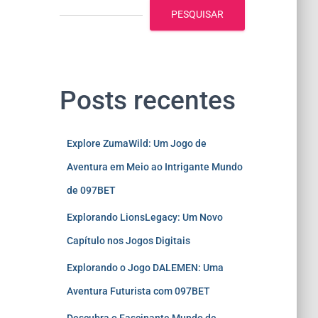
PESQUISAR
Posts recentes
Explore ZumaWild: Um Jogo de
Aventura em Meio ao Intrigante Mundo
de 097BET
Explorando LionsLegacy: Um Novo
Capítulo nos Jogos Digitais
Explorando o Jogo DALEMEN: Uma
Aventura Futurista com 097BET