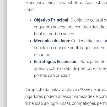
experiência eficaz e satisfatória. Aqui estã
saber:
Objetivo Principal:
O objetivo central 
enquanto navega por cenários desafia
final da partida vence.
Mecânica do Jogo:
GoldenJoker usa um
concluída concede pontos, que podem s
recursos.
Estratégias Essenciais:
Planejamento 
apenas sobre coleta de pontos; estrat
pontos são cruciais.
O impacto da palavra-chave
097BET
é uma a
jogadores podem acessar variedade de com
dimensão ao jogo. Essas competições perm