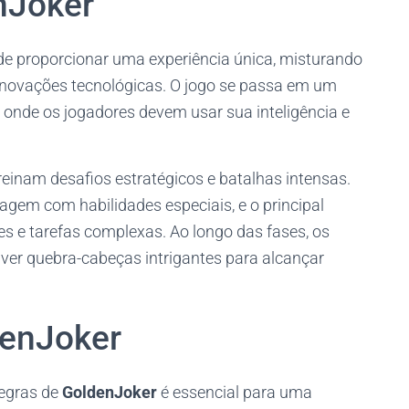
nJoker
 de proporcionar uma experiência única, misturando
inovações tecnológicas. O jogo se passa em um
 onde os jogadores devem usar sua inteligência e
reinam desafios estratégicos e batalhas intensas.
gem com habilidades especiais, e o principal
es e tarefas complexas. Ao longo das fases, os
ver quebra-cabeças intrigantes para alcançar
denJoker
regras de
GoldenJoker
é essencial para uma