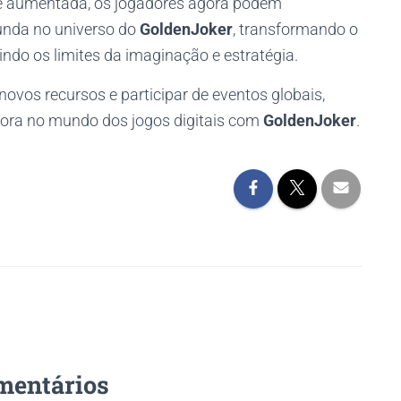
de aumentada, os jogadores agora podem
unda no universo do
GoldenJoker
, transformando o
do os limites da imaginação e estratégia.
ovos recursos e participar de eventos globais,
ora no mundo dos jogos digitais com
GoldenJoker
.
mentários