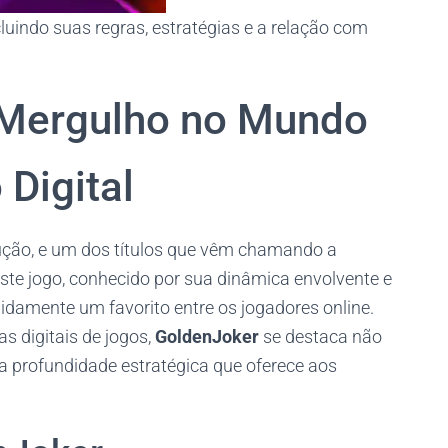
luindo suas regras, estratégias e a relação com
 Mergulho no Mundo
Digital
ção, e um dos títulos que vêm chamando a
Este jogo, conhecido por sua dinâmica envolvente e
idamente um favorito entre os jogadores online.
s digitais de jogos,
GoldenJoker
se destaca não
 profundidade estratégica que oferece aos