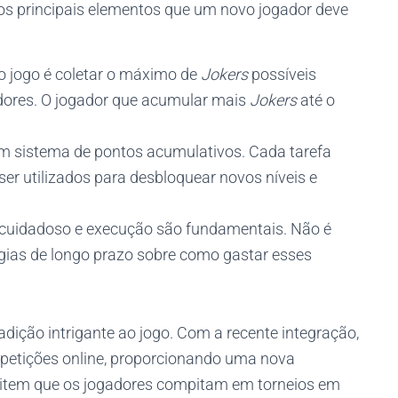
o os principais elementos que um novo jogador deve
do jogo é coletar o máximo de
Jokers
possíveis
dores. O jogador que acumular mais
Jokers
até o
 sistema de pontos acumulativos. Cada tarefa
er utilizados para desbloquear novos níveis e
cuidadoso e execução são fundamentais. Não é
égias de longo prazo sobre como gastar esses
dição intrigante ao jogo. Com a recente integração,
petições online, proporcionando uma nova
item que os jogadores compitam em torneios em