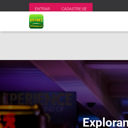
ENTRAR
CADASTRE-SE
Explora