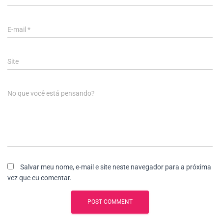
E-mail
*
Site
No que você está pensando?
Salvar meu nome, e-mail e site neste navegador para a próxima
vez que eu comentar.