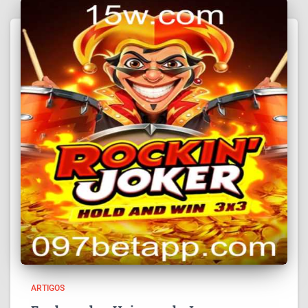
ARTIGOS