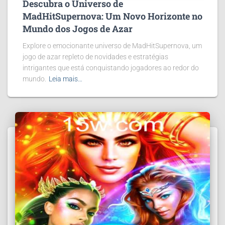
Descubra o Universo de
MadHitSupernova: Um Novo Horizonte no
Mundo dos Jogos de Azar
Explore o emocionante universo de MadHitSupernova, um
jogo de azar repleto de novidades e estratégias
intrigantes que está conquistando jogadores ao redor do
mundo.
Leia mais…