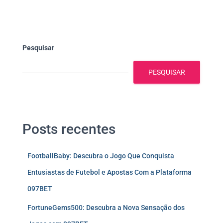
Pesquisar
PESQUISAR
Posts recentes
FootballBaby: Descubra o Jogo Que Conquista
Entusiastas de Futebol e Apostas Com a Plataforma
097BET
FortuneGems500: Descubra a Nova Sensação dos