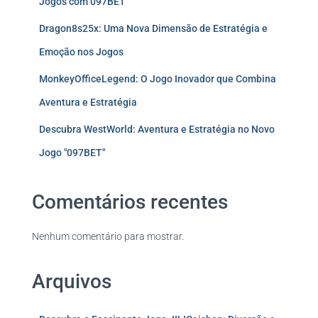
Jogos com 097BET
Dragon8s25x: Uma Nova Dimensão de Estratégia e
Emoção nos Jogos
MonkeyOfficeLegend: O Jogo Inovador que Combina
Aventura e Estratégia
Descubra WestWorld: Aventura e Estratégia no Novo
Jogo "097BET"
Comentários recentes
Nenhum comentário para mostrar.
Arquivos