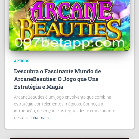
ARTIGOS
Descubra o Fascinante Mundo de
ArcaneBeauties: O Jogo que Une
Estratégia e Magia
ArcaneBeauties é um jogo envolvente que combina
estratégia com elementos mágicos. Conheça a
introdução, descrição e as regras deste emocionante
desafio.
Leia mais…