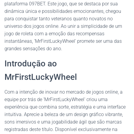
plataforma 097BET. Este jogo, que se destaca por sua
dinâmica única e possibilidades emocionantes, chegou
para conquistar tanto veteranos quanto novatos no
universo dos jogos online. Ao unir a simplicidade de um
jogo de roleta com a emoção das recompensas
instantâneas, 'MrFirstLuckyWheel' promete ser uma das
grandes sensações do ano.
Introdução ao
MrFirstLuckyWheel
Com a intenção de inovar no mercado de jogos online, a
equipe por trás de 'MrFirstLuckyWheel' criou uma
experiência que combina sorte, estratégia e uma interface
intuitiva. Aprecie a beleza de um design gráfico vibrante,
sons imersivos e uma jogabilidade ágil que são marcas
registradas deste título. Disponível exclusivamente na