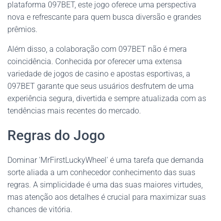
plataforma 097BET, este jogo oferece uma perspectiva
nova e refrescante para quem busca diversão e grandes
prêmios.
Além disso, a colaboração com 097BET não é mera
coincidência. Conhecida por oferecer uma extensa
variedade de jogos de casino e apostas esportivas, a
097BET garante que seus usuários desfrutem de uma
experiência segura, divertida e sempre atualizada com as
tendências mais recentes do mercado.
Regras do Jogo
Dominar 'MrFirstLuckyWheel' é uma tarefa que demanda
sorte aliada a um conhecedor conhecimento das suas
regras. A simplicidade é uma das suas maiores virtudes,
mas atenção aos detalhes é crucial para maximizar suas
chances de vitória.