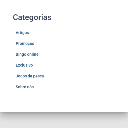
Categorias
Artigos
Promoção
Bingo online
Exclusivo
Jogos de pesca
Sobre nós