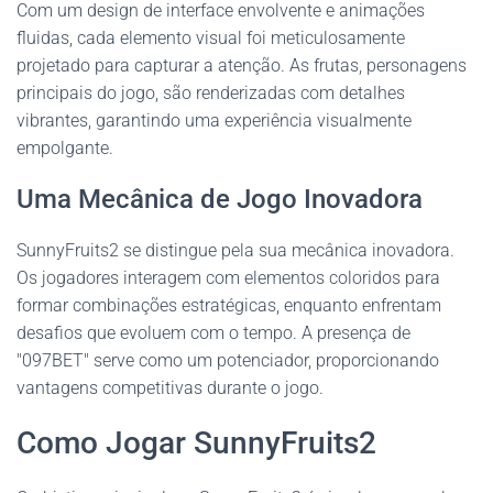
Com um design de interface envolvente e animações
fluidas, cada elemento visual foi meticulosamente
projetado para capturar a atenção. As frutas, personagens
principais do jogo, são renderizadas com detalhes
vibrantes, garantindo uma experiência visualmente
empolgante.
Uma Mecânica de Jogo Inovadora
SunnyFruits2 se distingue pela sua mecânica inovadora.
Os jogadores interagem com elementos coloridos para
formar combinações estratégicas, enquanto enfrentam
desafios que evoluem com o tempo. A presença de
"097BET" serve como um potenciador, proporcionando
vantagens competitivas durante o jogo.
Como Jogar SunnyFruits2