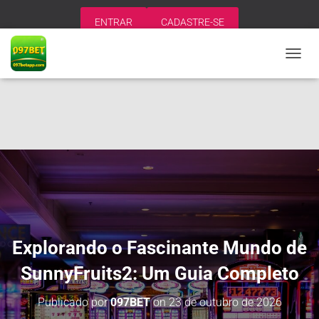
ENTRAR
CADASTRE-SE
A
L
T
E
R
N
A
R
N
A
V
E
G
A
Explorando o Fascinante Mundo de
Ç
Ã
SunnyFruits2: Um Guia Completo
O
Publicado por
097BET
on
23 de outubro de 2026