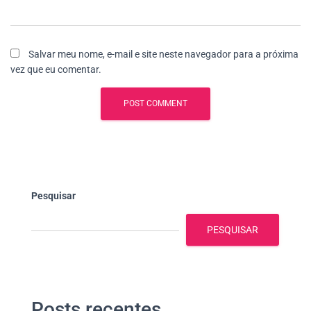
Salvar meu nome, e-mail e site neste navegador para a próxima
vez que eu comentar.
Pesquisar
PESQUISAR
Posts recentes