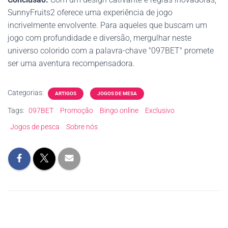
SunnyFruits2 oferece uma experiência de jogo
incrivelmente envolvente. Para aqueles que buscam um
jogo com profundidade e diversão, mergulhar neste
universo colorido com a palavra-chave "097BET" promete
ser uma aventura recompensadora.
Categorias:
ARTIGOS
JOGOS DE MESA
Tags:
097BET
Promoção
Bingo online
Exclusivo
Jogos de pesca
Sobre nós