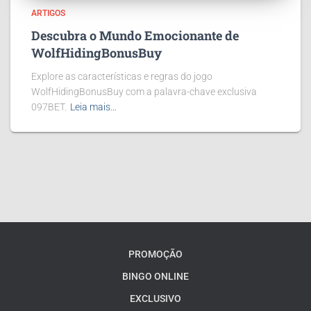
ARTIGOS
Descubra o Mundo Emocionante de
WolfHidingBonusBuy
Explore as características e regras do jogo
WolfHidingBonusBuy com a palavra-chave exclusiva
097BET.
Leia mais…
PROMOÇÃO
BINGO ONLINE
EXCLUSIVO