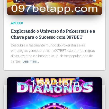
ARTIGOS
Explorando o Universo do Pokerstars e a
Chave para o Sucesso com 097BET
Descubra o fascinante mundo do Pokerstars e as
estratégias vencedoras com 097BET, explorando regras,
dicas, eventos e o impacto atual desse popular jogo de
cartas.
Leia mais…